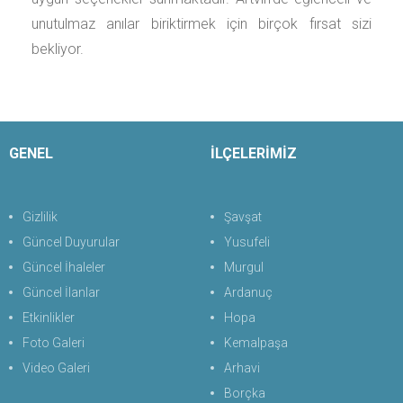
unutulmaz anılar biriktirmek için birçok fırsat sizi
bekliyor.
GENEL
İLÇELERİMİZ
Gizlilik
Şavşat
Güncel Duyurular
Yusufeli
Güncel İhaleler
Murgul
Güncel İlanlar
Ardanuç
Etkinlikler
Hopa
Foto Galeri
Kemalpaşa
Video Galeri
Arhavi
Borçka