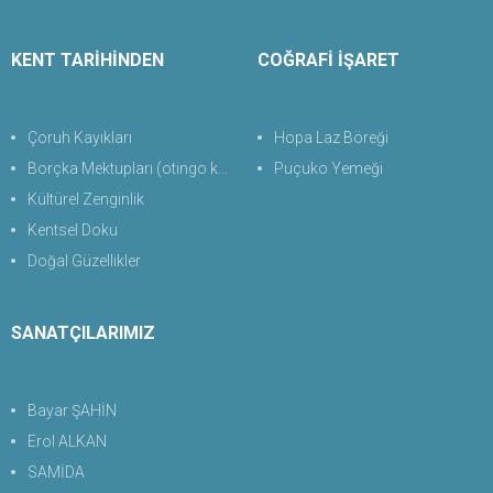
KENT TARİHİNDEN
COĞRAFİ İŞARET
Çoruh Kayıkları
Hopa Laz Böreği
Borçka Mektupları (otingo kaplıcası)
Puçuko Yemeği
Kültürel Zenginlik
Kentsel Doku
Doğal Güzellikler
SANATÇILARIMIZ
Bayar ŞAHİN
Erol ALKAN
SAMİDA