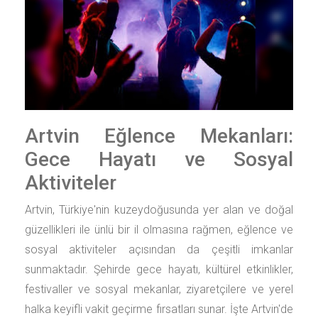
Artvin Eğlence Mekanları:
Gece Hayatı ve Sosyal
Aktiviteler
Artvin, Türkiye'nin kuzeydoğusunda yer alan ve doğal
güzellikleri ile ünlü bir il olmasına rağmen, eğlence ve
sosyal aktiviteler açısından da çeşitli imkanlar
sunmaktadır. Şehirde gece hayatı, kültürel etkinlikler,
festivaller ve sosyal mekanlar, ziyaretçilere ve yerel
halka keyifli vakit geçirme fırsatları sunar. İşte Artvin'de