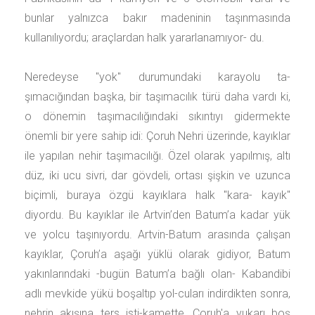
bunlar yalnızca bakır madeninin taşınmasında
kullanılıyordu; araçlardan halk yararlanamıyor- du.
Neredeyse "yok" durumundaki karayolu ta-
şımacığından başka, bir taşımacılık türü daha vardı ki,
o dönemin taşımacılığındaki sıkıntıyı gidermekte
önemli bir yere sahip idi: Çoruh Nehri üzerinde, kayıklar
ile yapılan nehir taşımacılığı. Özel olarak yapılmış, altı
düz, iki ucu sivri, dar gövdeli, ortası şişkin ve uzunca
biçimli, buraya özgü kayıklara halk "kara- kayık"
diyordu. Bu kayıklar ile Artvin’den Batum’a kadar yük
ve yolcu taşınıyordu. Artvin-Batum arasında çalışan
kayıklar, Çoruh’a aşağı yüklü olarak gidiyor, Batum
yakınlarındaki -bugün Batum’a bağlı olan- Kabandibi
adlı mevkide yükü boşaltıp yol-cuları indirdikten sonra,
nehrin akışına ters isti-kamette, Çoruh'a yukarı boş