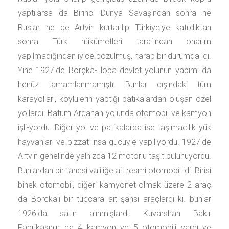
yaptılarsa da Birinci Dünya Savaşından sonra ne
Ruslar, ne de Artvin kurtarılıp Türkiye'ye katıldıktan
sonra Türk hükümetleri tarafından onarım
yapılmadığından iyice bozulmuş, harap bir durumda idi.
Yine 1927'de Borçka-Hopa devlet yolunun yapımı da
henüz tamamlanmamıştı. Bunlar dışındaki tüm
karayolları, köylülerin yaptığı patikalardan oluşan özel
yollardı. Batum-Ardahan yolunda otomobil ve kamyon
işli-yordu. Diğer yol ve patikalarda ise taşımacılık yük
hayvanları ve bizzat insa gücüyle yapılıyordu. 1927'de
Artvin genelinde yalnızca 12 motorlu taşıt bulunuyordu.
Bunlardan bir tanesi valiliğe ait resmi otomobil idi. Birisi
binek otomobil, diğeri kamyonet olmak üzere 2 araç
da Borçkalı bir tüccara ait şahsi araçlardı ki. bunlar
1926'da satın alınmışlardı. Kuvarshan Bakır
Fabrikasının da 4 kamyon ve 5 otomobili vardı ve