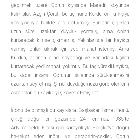
geçirmek üzere Çoruh kıyısında Maradit köyünde
kalmışlar. Azgın Çoruh, bu üç hane Kürdü, on iki kişiyi,
varı yoğuyla birlikte alıp götürmüş. Bunların çığlıkları
uzun süre uzaktan duyulu- yormuş, ama onları
kurtaracak kimse çıkmamış. Yakınlarında bir kayıkçı
varmış, onları almak için yedi manat istemiş. Ama
Kürdün, adamın eline sayacağı ve yanındaki kişileri
kurtaracak yedi manatı yokmuş. Bu taş yürekli kayıkçı,
bu kadar insanın Çoruh'un sularında sürüklenmesini
uzaktan seyretmiş. Şimdi duyduğumuza göre ölenlerin
akrabaları bu kayıkçıyı şikâyet et-mişler."
İnönü de binmişti bu kayıklara. Başbakan İsmet İnönü,
çıktığı doğu illeri gezisinde, 24 Temmuz 1935'te
Artvin'e geldi. Ertesi gün karayoluyla Borçka'ya doğru
ha-reket eden İnönü ve beraberin-dekiler, Çoruh