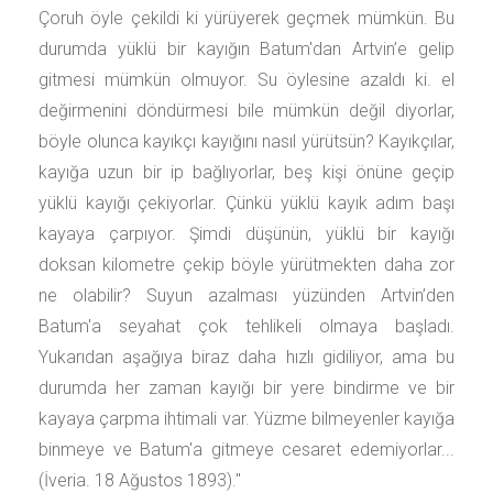
Çoruh öyle çekildi ki yürüyerek geçmek mümkün. Bu
durumda yüklü bir kayığın Batum'dan Artvin’e gelip
gitmesi mümkün olmuyor. Su öylesine azaldı ki. el
değirmenini döndürmesi bile mümkün değil diyorlar,
böyle olunca kayıkçı kayığını nasıl yürütsün? Kayıkçılar,
kayığa uzun bir ip bağlıyorlar, beş kişi önüne geçip
yüklü kayığı çekiyorlar. Çünkü yüklü kayık adım başı
kayaya çarpıyor. Şimdi düşünün, yüklü bir kayığı
doksan kilometre çekip böyle yürütmekten daha zor
ne olabilir? Suyun azalması yüzünden Artvin’den
Batum'a seyahat çok tehlikeli olmaya başladı.
Yukarıdan aşağıya biraz daha hızlı gidiliyor, ama bu
durumda her zaman kayığı bir yere bindirme ve bir
kayaya çarpma ihtimali var. Yüzme bilmeyenler kayığa
binmeye ve Batum'a gitmeye cesaret edemiyorlar...
(İveria. 18 Ağustos 1893)."