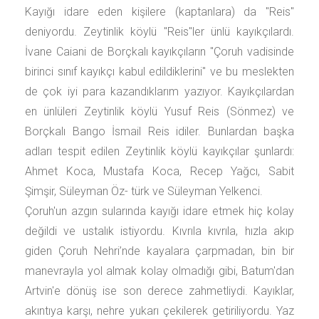
Kayığı idare eden kişilere (kaptanlara) da "Reis"
deniyordu. Zeytinlik köylü "Reis"ler ünlü kayıkçılardı.
İvane Caiani de Borçkalı kayıkçıların "Çoruh vadisinde
birinci sınıf kayıkçı kabul edildiklerini" ve bu meslekten
de çok iyi para kazandıklarım yazıyor. Kayıkçılardan
en ünlüleri Zeytinlik köylü Yusuf Reis (Sönmez) ve
Borçkalı Bango İsmail Reis idiler. Bunlardan başka
adları tespit edilen Zeytinlik köylü kayıkçılar şunlardı:
Ahmet Koca, Mustafa Koca, Recep Yağcı, Sabit
Şimşir, Süleyman Öz- türk ve Süleyman Yelkenci.
Çoruh'un azgın sularında kayığı idare etmek hiç kolay
değildi ve ustalık istiyordu. Kıvrıla kıvrıla, hızla akıp
giden Çoruh Nehri’nde kayalara çarpmadan, bin bir
manevrayla yol almak kolay olmadığı gibi, Batum'dan
Artvin'e dönüş ise son derece zahmetliydi. Kayıklar,
akıntıya karşı, nehre yukarı çekilerek getiriliyordu. Yaz