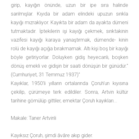
girip, kayığın önünde, uzun bir ipe sıra halinde
sarılmışlar. Kıyıda bir adam elindeki upuzun sırıkla
kayığı mızraklıyor. Kayıkta bir adam da ayakta dümeni
tutmaktadır. İptekilerin işi kayığı çekmek, sırıktakinin
vazifesi kayığı karaya yanaştırmak, dümende- kinin
rolü de kayığı açığa bırakmamak. Altı kişi boş bir kayığı
böyle getiriyorlar. Doluyken gidiş heyecanlı, boşken
dönüş emekli ve gidişin bir saati dönüşün bir günüdür."
(Cumhuriyet, 31 Temmuz 1937)"
Kayıklar, 1950’li yılların ortalarında Çoruh'un kıyısına
çekilip, çürümeye terk edildiler. Sonra, Artvin kültür
tarihine gömülüp gittiler, emektar Çoruh kayıkları...
Makale: Taner Artvinli
Kayıksız Çoruh, şimdi âvâre akıp gider.