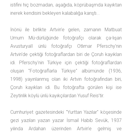
istifini hiç bozmadan, aşağıda, köprübaşmda kayıktan
inerek kendisini bekleyen kalabalığa karıştı...
İnönü ile birlikte Artvin’e gelen, zamanın Matbuat
Umum Mü-dürlüğünde fotoğrafçı olarak ça-lışan
AvusturyalI ünlü fotoğrafçı Otlımar Pferschy’nin
Artvin'de çektiği fotoğraflardan biri de Çoruh kayıkları
idi. Pferschy'nin Türkiye için çektiği fotoğraflardan
oluşan "Fotoğraflarla Türkiye" albümünde (1936,
1998) yayınlanmış olan iki Artvin fotoğrafından biri,
Çoruh kayıkları idi. Bu fotoğrafta görülen kişi ise
Zeytinlik köylü ünlü kayıkçılardan Yusuf Reis’tir.
Cumhuriyet gazetesindeki "Yurttan Yazılar" köşesinde
gezi yazıları yazan yazar İsmail Habib Sevük, 1937
yılında Ardahan üzerinden Artvin’e gelmiş ve