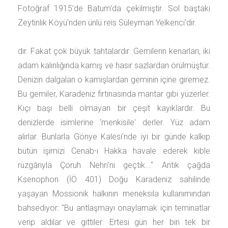
Fotoğraf 1915’de Batum'da çekilmiştir. Sol baştaki
Zeytinlik Köyü'nden ünlü reis Süleyman Yelkenci'dir.
dır. Fakat çok büyük tahtalardır. Gemilerin kenarları, iki
adam kalınlığında kamış ve hasır sazlardan örülmüştür.
Denizin dalgalan o kamışlardan geminin içine giremez.
Bu gemiler, Karadeniz fırtınasında mantar gibi yüzerler.
Kıçı başı belli olmayan bir çeşit kayıklardır. Bu
denizlerde isimlerine ‘menkisile' derler. Yüz adam
alırlar. Bunlarla Gönye Kalesi'nde iyi bir günde kalkıp
bütün işimizi Cenab-ı Hakka havale ederek kıble
rüzgârıyla Çoruh Nehri'ni geçtik..." Antik çağda
Ksenophon (İÖ 401) Doğu Karadeniz sahilinde
yaşayan Mossionik halkının meneksila kullanımından
bahsediyor: "Bu antlaşmayı onaylamak için teminatlar
verip aldılar ve gittiler. Ertesi gün her biri tek bir