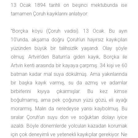
13 Ocak 1894 tarihli on beşinci mektubunda ise
tamamen Çoruh kayıklarını anlatıyor:
"Borçka köyü (Çoruh vadisi). 13 Ocak. Bu ayın
10'unda, akşama doğru Çoruh'un hayırsız kayıkçıları
yüzünden büyük bir talihsizlik yaşandı. Olay şöyle
olmuş: Artvin’den Batum’a giden kayık, Borçka ile
Artvin kenti arasında bir kayaya çarpmış. 34 kişi ve 60
batman kadar mal suya dökülmüş. Ama yakınlarında
bir başka kayık varmış, su da azmış ve adamlar
birbirlerini kıyıya çıkarmışlar. Bu kez kimse
boğulmamış, ama pek çoğunun yüzü gözü, eli ayağı
morarmış. Malın da neredeyse yarısı kaybolmuş. Bu
sıralar Çoruh’un suyu don ve soğuktan dolayı iyice
azaldı. Böyle dönemlerde yolcuları kazadan korumak
için çok deneyimli ve yetenekli kayıkçılar gerekiyor. Ne