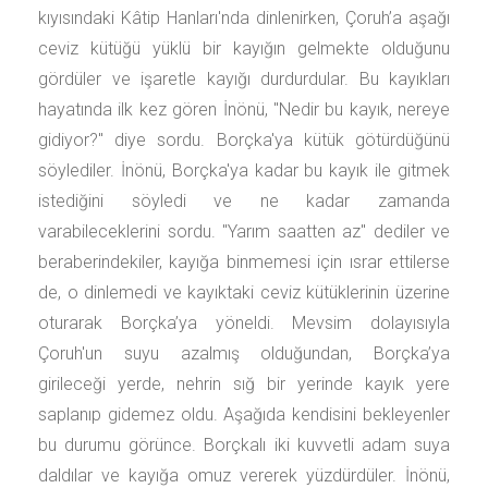
kıyısındaki Kâtip Hanları'nda dinlenirken, Çoruh’a aşağı
ceviz kütüğü yüklü bir kayığın gelmekte olduğunu
gördüler ve işaretle kayığı durdurdular. Bu kayıkları
hayatında ilk kez gören İnönü, "Nedir bu kayık, nereye
gidiyor?" diye sordu. Borçka'ya kütük götürdüğünü
söylediler. İnönü, Borçka'ya kadar bu kayık ile gitmek
istediğini söyledi ve ne kadar zamanda
varabileceklerini sordu. "Yarım saatten az" dediler ve
beraberindekiler, kayığa binmemesi için ısrar ettilerse
de, o dinlemedi ve kayıktaki ceviz kütüklerinin üzerine
oturarak Borçka’ya yöneldi. Mevsim dolayısıyla
Çoruh'un suyu azalmış olduğundan, Borçka’ya
girileceği yerde, nehrin sığ bir yerinde kayık yere
saplanıp gidemez oldu. Aşağıda kendisini bekleyenler
bu durumu görünce. Borçkalı iki kuvvetli adam suya
daldılar ve kayığa omuz vererek yüzdürdüler. İnönü,