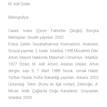
M. Adil Özder
Bibliografya:
Caiani. İvane (Çeviri: Fahrettin Çiloğlu); Borçka
Mektupları. Sinatle yayınları. 2002
Evliya Çelebi Seyahatnamesi Ksenophon; Anabasis,
Sosyal yayınlar. 2. baskı. İstanbul, 1998 Muvahhid Zeki:
Artvin Vilayeti Hakkında Malumat-ı Umumiye. İstanbul.
1927 Özder, M. Adil: Artvin'i Anlatan Ünlüler. Artvin
dergisi, sayı 9, 7 Mart 1988 Sevük. İsmail Habib:
Yurttan Yazılar, Kültür Bakanlığı yayınları. Ankara. 2002
Üstündağ. Tekin: (Konu ile ilgili notları) Zehiroğlu. A.
Mican: Antik Çağlarda Doğu Karadeniz. Çiviyazıları,
İstanbul. 2000