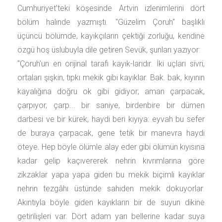
Cumhuriyet’teki köşesinde Artvin izlenimlerini dört
bölüm halinde yazmıştı. "Güzelim Çoruh" başlıklı
üçüncü bölümde, kayıkçıların çektiği zorluğu, kendine
özgü hoş üslubuyla dile getiren Sevük, şunları yazıyor:
"Çoruh'un en orijinal tarafı kayık-larıdır. İki uçları sivri,
ortaları şişkin, tıpkı mekik gibi kayıklar. Bak. bak, kıyının
kayalığına doğru ok gibi gidiyor; aman çarpacak,
çarpıyor, çarp... bir saniye, birdenbire bir dümen
darbesi ve bir kürek; haydi beri kıyıya: eyvah bu sefer
de buraya çarpacak, gene tetik bir manevra haydi
öteye. Hep böyle ölümle alay eder gibi ölümün kıyısına
kadar gelip kaçıvererek nehrin kıvrımlarına göre
zikzaklar yapa yapa giden bu mekik biçimli kayıklar
nehrin tezgâhı üstünde sahiden mekik dokuyorlar.
Akıntıyla böyle giden kayıkların bir de suyun dikine
getirilişleri var. Dört adam yarı bellerine kadar suya