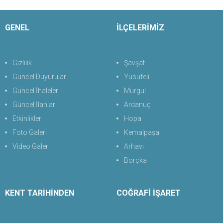
GENEL
İLÇELERİMİZ
Gizlilik
Şavşat
Güncel Duyurular
Yusufeli
Güncel İhaleler
Murgul
Güncel İlanlar
Ardanuç
Etkinlikler
Hopa
Foto Galeri
Kemalpaşa
Video Galeri
Arhavi
Borçka
KENT TARİHİNDEN
COĞRAFİ İŞARET