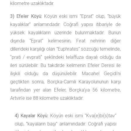
kilometre uzaklıktadır.
3) Efeler Köyü:
Köyün eski ismi "Eprat" olup, "büyük
kayalıklar" anlamındadır. Coğrafi yapısı itibariyle de
yüksek kayalıkların üzerinde bulunmaktadır. Bunun
dışında "Eprat" kelimesinin, Fırat nehrinin diğer
dillerideki karşılığı olan "Euphrates" sözcüğü temelinde,
"prati / evprati" şeklindeki telaffuza dayalı olduğu da
ileri sürülebilir. Bu takdirde kelimenin Efeler Deresi ile
ilişkili olduğu da düşünülebilir. Macahel Geçidi'ni
geçtikten sonra, Borçka-Camili Karayolununun karşı
tarafından yer alan Efeler, Borçka'ya 56 kilometre,
Artvin'e ise 88 kilometre uzaklıktadır.
4) Kayalar Köyü:
Köyün eski ismi "Kva(e)bi(s)tav"
olup, "kayaların başı" anlamındadır. Coğrafi yapısı