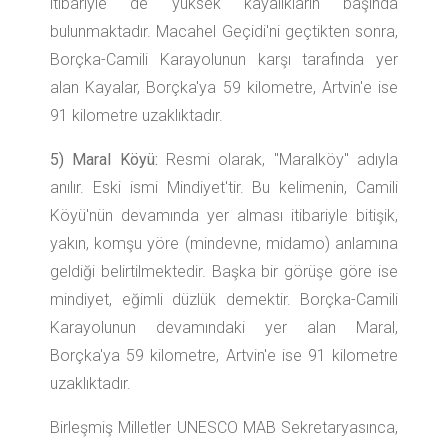
itibariyle de yüksek kayalıkların başında
bulunmaktadır. Macahel Geçidi'ni geçtikten sonra,
Borçka-Camili Karayolunun karşı tarafında yer
alan Kayalar, Borçka'ya 59 kilometre, Artvin'e ise
91 kilometre uzaklıktadır.
5) Maral Köyü:
Resmi olarak, "Maralköy" adıyla
anılır. Eski ismi Mindiyet'tir. Bu kelimenin, Camili
Köyü'nün devamında yer alması itibariyle bitişik,
yakın, komşu yöre (mindevne, midamo) anlamına
geldiği belirtilmektedir. Başka bir görüşe göre ise
mindiyet, eğimli düzlük demektir. Borçka-Camili
Karayolunun devamındaki yer alan Maral,
Borçka'ya 59 kilometre, Artvin'e ise 91 kilometre
uzaklıktadır.
Birleşmiş Milletler UNESCO MAB Sekretaryasınca,