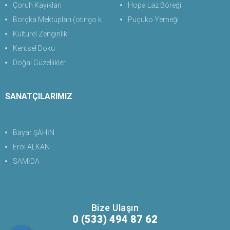
Çoruh Kayıkları
Hopa Laz Böreği
Borçka Mektupları (otingo kaplıcası)
Puçuko Yemeği
Kültürel Zenginlik
Kentsel Doku
Doğal Güzellikler
SANATÇILARIMIZ
Bayar ŞAHİN
Erol ALKAN
SAMİDA
Bize Ulaşın
0 (533) 494 87 62