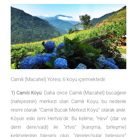
Camili (Macahel) Yöresi, 6 köyü içermektedir.
1) Camili Köyü:
Daha önce Camili (Macahel) bucağının
(nahiyesinin) merkezi olan Camili Köyü, bu nedenle
resmi olarak "Camili Bucak Merkezi Köyü" olarak anılır.
Köyün eski ismi Hertvis'dir. Bu kelime, "Hevi" (dar ve
derin dere/vadi) ile "irtvis" (karışma, birleşme)
kelimelerinin bileşimi olup, "dereler/sular birleşiyor"