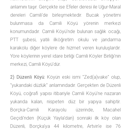
anlamını taşır. Gerçekte ise Efeler deresi ile Uğur-Maral
dereleri Camili'de birleşmektedir. Bucak yönetimi
bulunmasa da Camili Köyü yörenin merkezi
konumundadır. Camili Köyü'nde bulunan sağlık ocağı,
PTT şubesi, yatılı ilköğretim okulu ve jandarma
karakolu diğer köylere de hizmet veren kuruluşlardır.
Yöre köylerinin yerel idare birliği Camili Köyler Birliği'nin
merkezi, Camili Köyü'dür.
2) Düzenli Köyü:
Köyün eski ismi "Zed(a)vake" olup,
"yukarıdaki düzlük" anlamındadır. Gerçekten de Düzenli
Köyü, coğrafi yapısı itibariyle Camili Köyü'ne nazaran
yukarıda kalan, nispeten düz bir yapıya sahiptir.
Borçka-Camili Karayolu üzerinde, Macahel
Geçidi'nden (Küçük Yayla'dan) sonraki ilk köy olan
Düzenli, Borçka'ya 44 kilometre, Artvin'e ise 76