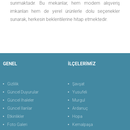
sunmaktadır. Bu mekanlar, hem modern alışveriş
imkanları hem de yerel ürünlerle dolu seçenekler
sunarak, herkesin beklentilerine hitap etmektedir.
GENEL
İLÇELERİMİZ
Gizlilik
Şavşat
Güncel Duyurular
Yusufeli
Güncel İhaleler
Murgul
Güncel İlanlar
Ardanuç
Etkinlikler
Hopa
Foto Galeri
Kemalpaşa