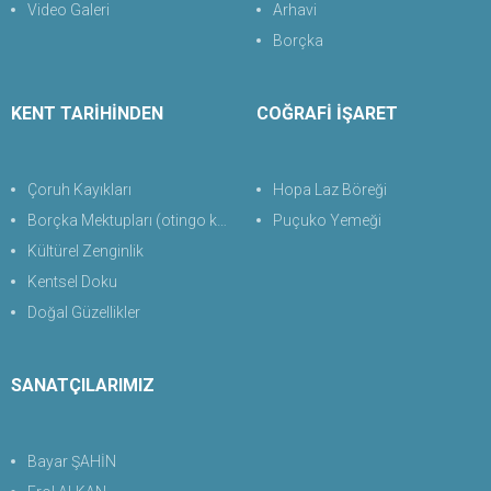
Video Galeri
Arhavi
Borçka
KENT TARİHİNDEN
COĞRAFİ İŞARET
Çoruh Kayıkları
Hopa Laz Böreği
Borçka Mektupları (otingo kaplıcası)
Puçuko Yemeği
Kültürel Zenginlik
Kentsel Doku
Doğal Güzellikler
SANATÇILARIMIZ
Bayar ŞAHİN